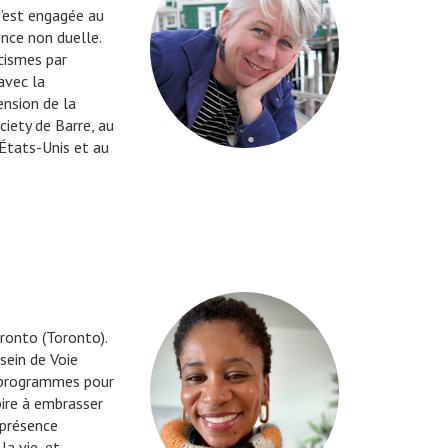
s’est engagée au
ence non duelle.
tismes par
avec la
ension de la
ciety de Barre, au
États-Unis et au
aronto (Toronto).
sein de Voie
es programmes pour
pire à embrasser
 présence
la vie, et