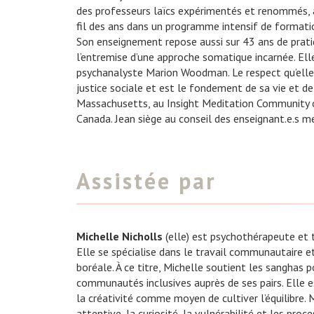
des professeurs laïcs expérimentés et renommés, a
fil des ans dans un programme intensif de formatio
Son enseignement repose aussi sur 43 ans de prati
l’entremise d’une approche somatique incarnée. Ell
psychanalyste Marion Woodman. Le respect qu’elle 
justice sociale et est le fondement de sa vie et d
Massachusetts, au Insight Meditation Community of
Canada. Jean siège au conseil des enseignant.e.s m
Assistée par
Michelle Nicholls
(elle) est psychothérapeute et t
Elle se spécialise dans le travail communautaire e
boréale. À ce titre, Michelle soutient les sanghas
communautés inclusives auprès de ses pairs. Elle 
la créativité comme moyen de cultiver l’équilibre. 
attentive, la curiosité, la vulnérabilité et les pro