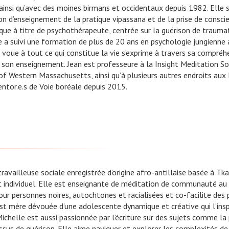
insi qu’avec des moines birmans et occidentaux depuis 1982. Elle 
n d’enseignement de la pratique vipassana et de la prise de consci
que à titre de psychothérapeute, centrée sur la guérison de trauma
e a suivi une formation de plus de 20 ans en psychologie jungienne 
voue à tout ce qui constitue la vie s’exprime à travers sa compréh
e son enseignement. Jean est professeure à la Insight Meditation So
 Western Massachusetts, ainsi qu’à plusieurs autres endroits aux 
entor.e.s de Voie boréale depuis 2015.
ravailleuse sociale enregistrée d’origine afro-antillaise basée à Tk
t individuel. Elle est enseignante de méditation de communauté au 
 pour personnes noires, autochtones et racialisées et co-facilite d
est mère dévouée d’une adolescente dynamique et créative qui l’ins
Michelle est aussi passionnée par l’écriture sur des sujets comme la
cessus de guérison. Elle aime naviguer et explorer les complexités de 